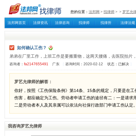
您的位置：
法邦网
>
找律师
>
>
罗艺允
法邦网首页
法律资讯
法律咨询
找律师
找律所
法律法规
如何确认工伤？
弟弟在厂里工作，上班工作是要搬重物，这两天腰痛，去医院拍片
咨询者：
fa2147655491
广东
[
咨询时间：2020-02-12
-
状态：已解决
]
罗艺允律师的解答：
你好，按照《工伤保险条例》第14条、15条的规定，只要是在
伤害，都应确定为工伤。劳动者申请工伤的途径有二：一是请求
二是劳动者本人及其亲属可以依法向社保行政部门申请工伤认定
我咨询罗艺允律师