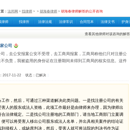
位置：
法邦网
>
找律师
>
>
胡海春律师
>
胡海春律师解答的公开咨询
找律师
找律所
法律法规
法律常识
合同范本
法律文书
护身
查看其他律师对该咨询的解答
家公司
公司，去公安报案公安不受理，去工商局报案，工商局称他们只对注册公
性不负责，我被盗用的身份证在注册期间未得到工商局的核实信息。这件
017-11-22
-
状态：已解决
]
备工作，然后，可通过三种渠道解决此类问题。一是找注册公司的有关
受害人的股东或法人资格，此项工作最好是由律师来办理，因为律师出
符合法律规定。二是找公司注册地的工商部门，请当地工商部门立案调
，便可以将受害人移出公司股东或法人名单，并出具相关案件的结论证
找到侵权人，或缺席判决，然后，受害人就可将法院的判决书作为证