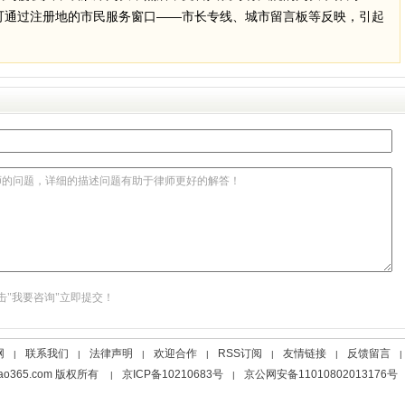
可通过注册地的市民服务窗口——市长专线、城市留言板等反映，引起
击"我要咨询"立即提交！
网
联系我们
法律声明
欢迎合作
RSS订阅
友情链接
反馈留言
|
|
|
|
|
|
|
Fabao365.com 版权所有
京ICP备10210683号
京公网安备11010802013176号
|
|