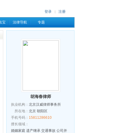
登录
注册
|
法宝
法律导航
专题
胡海春律师
执业机构：
北京汉威律师事务所
所在地：
北京 朝阳区
手机号码：
15811286610
擅长领域：
婚姻家庭 遗产继承 交通事故 公司并