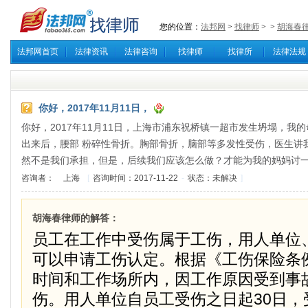
您的位置：
法邦网
>
找律师
>
>
胡海春
法邦网首页
法律资讯
法律咨询
找律师
找律所
法律法规
你好，2017年11月11日，
你好，2017年11月11日，上海市浦东祝桥镇一超市发生坍塌，
出来后，腰部 粉碎性骨折。胸部骨折，脑部等多发性受伤，医生讲
然不是我们承担，但是，后续我们应该怎么做？才能为我的妈妈讨
咨询者：
上海
[
咨询时间：2017-11-22
-
状态：未解决
]
胡海春律师的解答：
员工在工作中受伤属于工伤，用人单位
可以申请工伤认定。根据《工伤保险条
时间和工作场所内，因工作原因受到事
伤。用人单位自员工受伤之日起30日