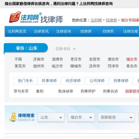
烟台国家赔偿律师在线咨询，遇到法律问题？上法邦网找律师咨询
您的位置：
法邦网
>
找律师
>
烟台市国
法邦网首页
法律资讯
法律咨询
找律师
找律所
法律法规
省份：
山东
|
切换省份
不限
济南市
淄博市
枣庄市
东营市
潍坊市
烟台市
莱芜市
德州市
临沂市
聊城市
滨州市
菏泽市
青岛市
热门专长
民事律师
经济律师
公司律师
刑事律师
罪与非罪
量刑
取保候审
刑事辩护
刑事自诉
国家赔
山东
烟台市
国家赔偿