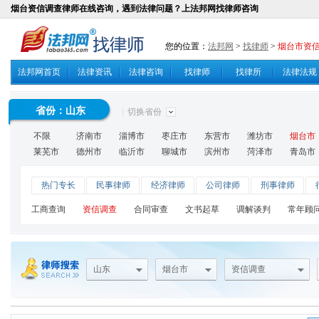
烟台资信调查律师在线咨询，遇到法律问题？上法邦网找律师咨询
您的位置：
法邦网
>
找律师
>
烟台市资
法邦网首页
法律资讯
法律咨询
找律师
找律所
法律法规
省份：
山东
|
切换省份
不限
济南市
淄博市
枣庄市
东营市
潍坊市
烟台市
莱芜市
德州市
临沂市
聊城市
滨州市
菏泽市
青岛市
热门专长
民事律师
经济律师
公司律师
刑事律师
工商查询
资信调查
合同审查
文书起草
调解谈判
常年顾
山东
烟台市
资信调查