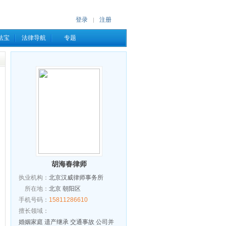
登录
注册
|
法宝
法律导航
专题
胡海春律师
执业机构：
北京汉威律师事务所
所在地：
北京 朝阳区
手机号码：
15811286610
擅长领域：
婚姻家庭 遗产继承 交通事故 公司并