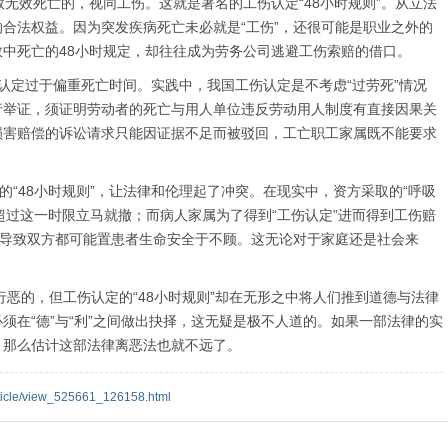
救无效死亡的，视同工伤。这就是著名的工伤认定“48小时规则”。从立法
合法权益。因为突发疾病死亡未必就是“工伤”，还很可能是职业之外的
中死亡的48小时规定，却往往成为劳务公司逃避工伤索赔的借口。
认定过于偏重死亡时间。实践中，我国工伤认定是不考虑“过劳死”情况
行举证，须证明劳动者的死亡与用人单位违反劳动用人制度有直接因果关
损害赔偿的诉讼请求只能因证据不足而被驳回，工亡职工家属既不能要求
。
48小时规则”，让法律和伦理起了冲突。在现实中，资方采取的“呼吸
，超过这一时限立马就撤；而病人家属为了得到“工伤认定”进而得到工伤赔
将导致双方都可能置患者生命安全于不顾。这无论对于家庭还是社会来
的，但工伤认定的“48小时规则”却在无形之中将人们推到道德与法律
须在“德”与“利”之间做出抉择，这无疑是极不人道的。如果一部法律的实
，那么估计这部法律离恶法也就不远了。
rticle/view_525661_126158.html