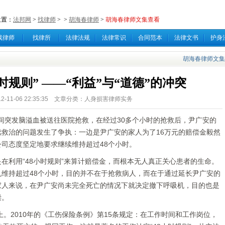
位置：
法邦网
>
找律师
>
>
胡海春律师
>
胡海春律师文集查看
找律师
找律所
法律法规
法律常识
合同范本
法律文书
护身
胡海春律师文集
时规则” ——“利益”与“道德”的冲突
2-11-06 22:35:35 文章分类：人身损害律师实务
间突发脑溢血被送往医院抢救，在经过30多个小时的抢救后，尹广安的
救治的问题发生了争执：一边是尹广安的家人为了16万元的赔偿金毅然
司态度坚定地要求继续维持超过48个小时。
利用“48小时规则”来算计赔偿金，而根本无人真正关心患者的生命。
维持超过48个小时，目的并不在于抢救病人，而在于通过延长尹广安的
家人来说，在尹广安尚未完全死亡的情况下就决定撤下呼吸机，目的也是
偿。
2010年的《工伤保险条例》第15条规定：在工作时间和工作岗位，