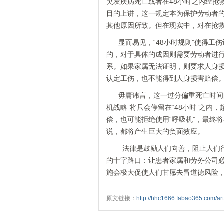
突发疾病死亡或者在48小时之内经抢
目的上讲，这一规定本为保护劳动者的
其他原因所致。但在现实中，对在抢救
显而易见，“48小时规则”使得工伤
的，对于具体的成因则需要劳动者进
系。如果家属无法证明，则要求人身
认定工伤，也不能得到人身损害赔偿
毋庸讳言，这一过分偏重死亡时间的“
机战略”将只会停留在“48小时”之内
偿，也可能拒绝使用“呼吸机”，最终
说，都将产生巨大的负面效应。
法律是鼓励人们向善，阻止人们行恶
的十字路口：让患者家属和劳务公司必
施会极大促使人们甘愿去冒道德风险
原文链接：
http://hhc1666.fabao365.com/a