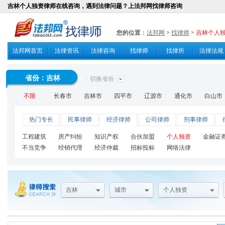
吉林个人独资律师在线咨询，遇到法律问题？上法邦网找律师咨询
您的位置：
法邦网
>
找律师
>
吉林个人
法邦网首页
法律资讯
法律咨询
找律师
找律所
法律法规
省份：
吉林
|
切换省份
不限
长春市
吉林市
四平市
辽源市
通化市
白山市
热门专长
民事律师
经济律师
公司律师
刑事律师
工程建筑
房产纠纷
知识产权
合伙加盟
个人独资
金融证
不当竞争
经销代理
经济仲裁
招标投标
网络法律
吉林
城市
个人独资