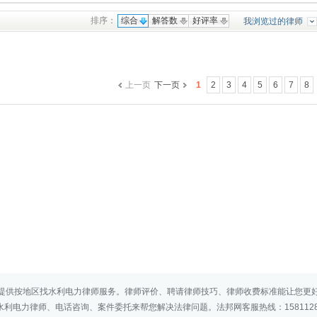
排序：
综合
解答数
好评率
我浏览过的律师
上一页
下一页
1
2
3
4
5
6
7
8
提供按地区找水利电力律师服务。律师评价、聘请律师技巧、律师收费标准能让您更
水利电力律师、电话咨询、案件委托来帮您解决法律问题。法邦网客服热线：15811286