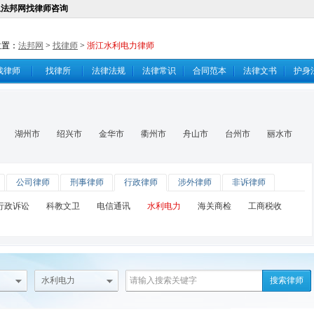
上法邦网找律师咨询
位置：
法邦网
>
找律师
>
浙江水利电力律师
找律师
找律所
法律法规
法律常识
合同范本
法律文书
护身
湖州市
绍兴市
金华市
衢州市
舟山市
台州市
丽水市
公司律师
刑事律师
行政律师
涉外律师
非诉律师
行政诉讼
科教文卫
电信通讯
水利电力
海关商检
工商税收
水利电力
搜索律师