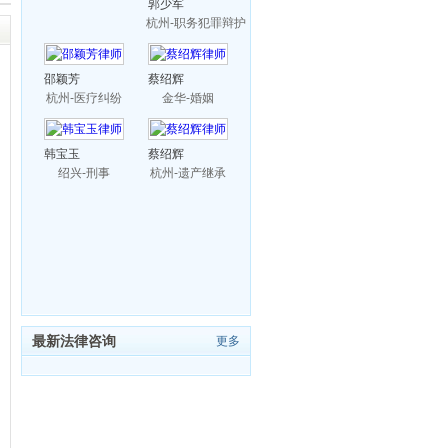
郭少军
杭州-职务犯罪辩护
邵颖芳
蔡绍辉
杭州-医疗纠纷
金华-婚姻
韩宝玉
蔡绍辉
绍兴-刑事
杭州-遗产继承
最新法律咨询
更多