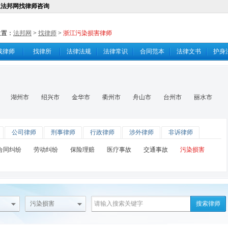
上法邦网找律师咨询
位置：
法邦网
>
找律师
>
浙江污染损害律师
找律师
找律所
法律法规
法律常识
合同范本
法律文书
护身
湖州市
绍兴市
金华市
衢州市
舟山市
台州市
丽水市
公司律师
刑事律师
行政律师
涉外律师
非诉律师
合同纠纷
劳动纠纷
保险理赔
医疗事故
交通事故
污染损害
污染损害
搜索律师