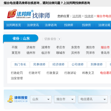
烟台电信通讯律师在线咨询，遇到法律问题？上法邦网找律师咨询
您的位置：
法邦网
>
找律师
>
烟台市电
法邦网首页
法律资讯
法律咨询
找律师
找律所
法律法规
省份：
山东
|
切换省份
不限
济南市
淄博市
枣庄市
东营市
潍坊市
烟台市
莱芜市
德州市
临沂市
聊城市
滨州市
菏泽市
青岛市
热门专长
民事律师
经济律师
公司律师
刑事律师
行政处罚
行政许可
行政复议
行政诉讼
科教文卫
电信通
治安管理
山东
烟台市
电信通讯