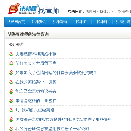
您的位置：
法邦网
>
找律师
>
>
胡海春
法邦网首页
法律资讯
法律咨询
找律师
找律所
法律法规
胡海春律师的法律咨询
公开咨询
夫妻感情不和离婚小孩
前任丈夫去世后留下房
如果加入了色情网站的付费会员会被刑拘吗？
在我的离婚案中，偏房
能自己拿离婚协议书去
事情是这样的，我爸在
1、我和前夫已经离婚
男女都是离婚的,女方是外省的,现要结婚需要那些资料
我的身份证信息被盗用被注册了一家公司